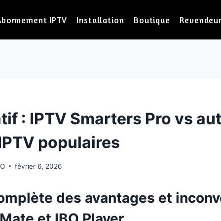
Abonnement IPTV
Installation
Boutique
Revendeu
if : IPTV Smarters Pro vs au
 IPTV populaires
RO
février 6, 2026
omplète des avantages et inconv
iMate et IBO Player