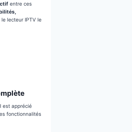
ctif
entre ces
ilités,
 le lecteur IPTV le
omplète
l est apprécié
es fonctionnalités