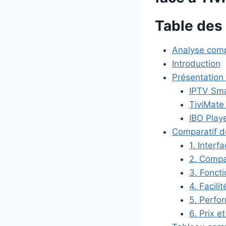
Table des
Analyse comp
Introduction
Présentation
IPTV Sma
TiviMate
IBO Playe
Comparatif dé
1. Interf
2. Compat
3. Fonct
4. Facili
5. Perfor
6. Prix e