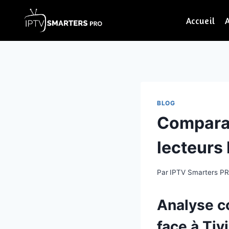
Aller
au
Accueil
contenu
BLOG
Comparat
lecteurs
Par
IPTV Smarters P
Analyse c
face à Tiv