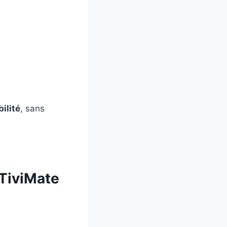
bilité
, sans
 TiviMate