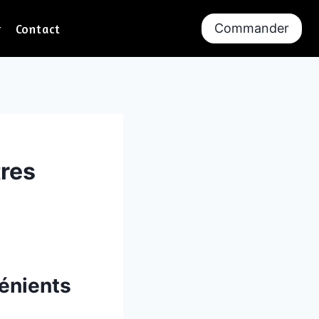
Commander
r
Contact
tres
énients