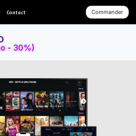
Commander
r
Contact
o
mo - 30%)