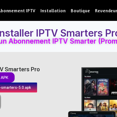
Abonnement IPTV
Installation
Boutique
Revendeu
Installer IPTV Smarters Pr
un Abonnement IPTV Smarter (Pro
PTV Smarters Pro
 APK
v-smarters-5.0.apk