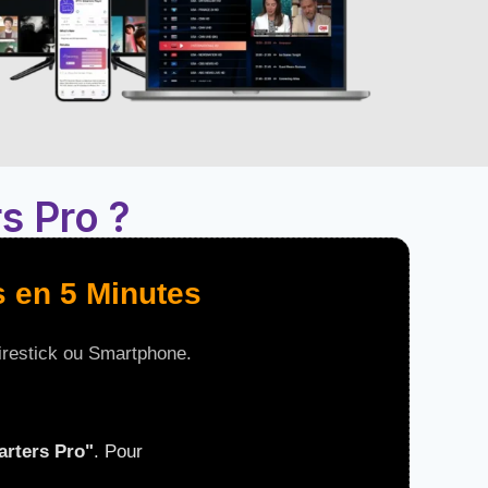
s Pro ?
s en 5 Minutes
irestick ou Smartphone.
rters Pro"
. Pour