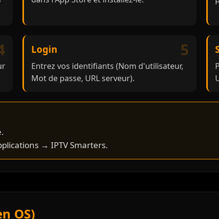
4
5
Login
ur
Entrez vos identifiants (Nom d'utilisateur,
P
Mot de passe, URL serveur).
U
é.
plications → IPTV Smarters.
en OS)