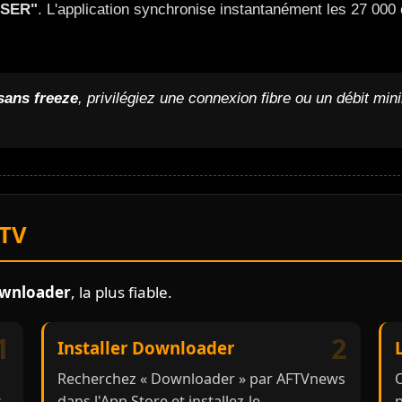
USER"
. L'application synchronise instantanément les 27 00
sans freeze
, privilégiez une connexion fibre ou un débit mi
 TV
wnloader
, la plus fiable.
1
2
Installer Downloader
Recherchez « Downloader » par AFTVnews
O
s
dans l'App Store et installez-le.
p