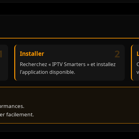
1
2
Installer
Recherchez « IPTV Smarters » et installez
C
l'application disponible.
v
formances.
er facilement.