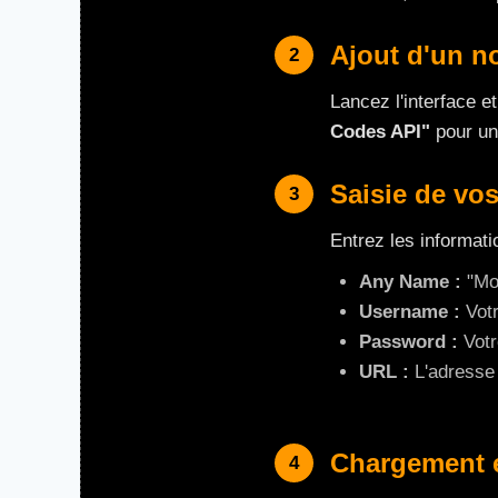
Ajout d'un no
2
Lancez l'interface e
Codes API"
pour un
Saisie de vo
3
Entrez les informati
Any Name :
"Mo
Username :
Votr
Password :
Votr
URL :
L'adresse 
Chargement 
4