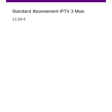
Standard Abonnement IPTV 3 Mois
22,99
€
Politique de confidentialité
Politique de remboursement
IPTV revendeur
Contact
© 2026 IPTV Smarters Pro - Tous droits
réservés. Service de diffusion multimédia.