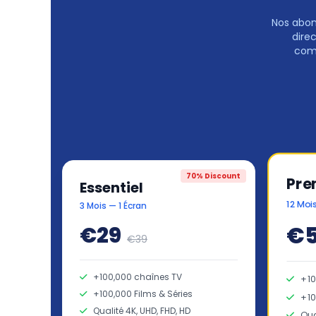
Nos abon
dire
comp
70% Discount
Pr
Essentiel
12 Moi
3 Mois — 1 Écran
€
€29
€39
+100,000 chaînes TV
+10
+100,000 Films & Séries
+10
Qualité 4K, UHD, FHD, HD
Qua