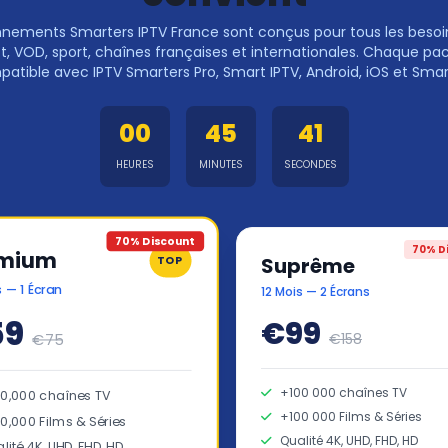
nements Smarters IPTV France sont conçus pour tous les besoin
ct, VOD, sport, chaînes françaises et internationales. Chaque pac
atible avec IPTV Smarters Pro, Smart IPTV, Android, iOS et Smar
00
45
41
HEURES
MINUTES
SECONDES
70% Discount
70% D
emium
Suprême
TOP
s — 1 Écran
12 Mois — 2 Écrans
59
€99
€75
€158
+100 000 chaînes TV
0,000 chaînes TV
+100 000 Films & Séries
0,000 Films & Séries
Qualité 4K, UHD, FHD, HD
lité 4K, UHD, FHD, HD