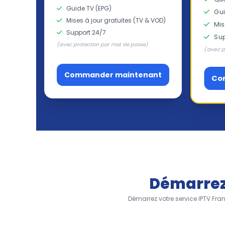
Guide TV (EPG)
Gui
Mises à jour gratuites (TV & VOD)
Mis
Support 24/7
Sup
(avec protection par mot de passe)
(avec p
Commander maintenant
Co
Démarrez 
Démarrez votre service IPTV Fra