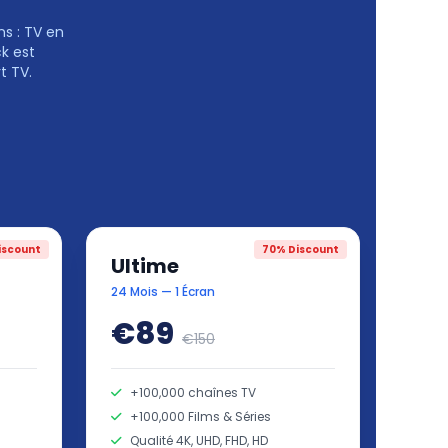
s : TV en
k est
t TV.
iscount
70% Discount
Ultime
24 Mois — 1 Écran
€89
€150
+100,000 chaînes TV
+100,000 Films & Séries
Qualité 4K, UHD, FHD, HD