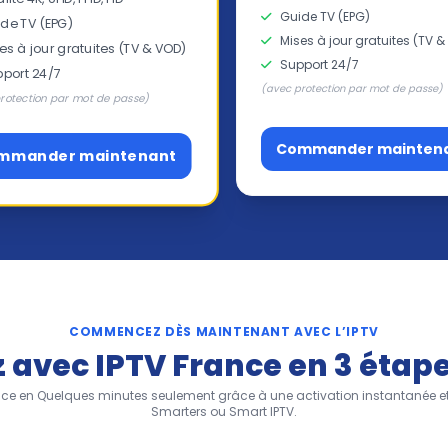
Guide TV (EPG)
de TV (EPG)
Mises à jour gratuites (TV &
es à jour gratuites (TV & VOD)
Support 24/7
port 24/7
(avec protection par mot de passe)
rotection par mot de passe)
Commander mainten
mmander maintenant
COMMENCEZ DÈS MAINTENANT AVEC L’IPTV
avec IPTV France en 3 étap
nce en Quelques minutes seulement grâce à une activation instantanée et 
Smarters ou Smart IPTV.