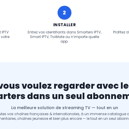
2
INSTALLER
 IPTV
Entrez vos identifiants dans Smarters IPTV,
Profitez 
 votre
Smart IPTV, TiviMate ou n’importe quelle
app.
vous voulez regarder avec le
rters dans un seul abonne
La meilleure solution de streaming TV — tout en un
tes vos chaînes françaises & internationales, à un immense catalogue de f
ntaires, chaînes jeunesse et bien plus encore — le tout en un seul abon