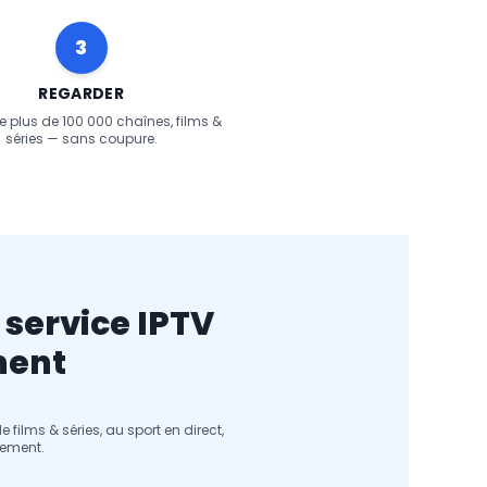
3
REGARDER
de plus de 100 000 chaînes, films &
séries — sans coupure.
 service IPTV
ment
ilms & séries, au sport en direct,
nement.